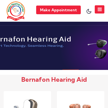
Make Appointment
Bernafon Hearing Aid