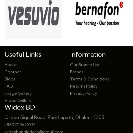
Useful Links
Information
About
Our Branch List
Contact
Brands
Blogs
Terms & Conditions
FAQ
Returns Policy
Image Gallery
Privacy Policy
Video Gallery
Widex BD
Green Signal Road, Panthapath, Dhaka - 1205
+8801712621035
widexbangladesh@gmail.com