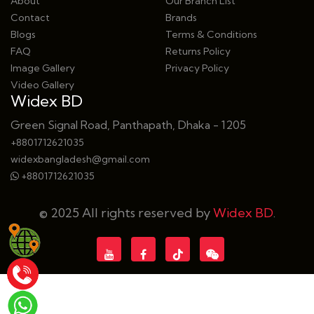
About
Our Branch List
Contact
Brands
Blogs
Terms & Conditions
FAQ
Returns Policy
Image Gallery
Privacy Policy
Video Gallery
Widex BD
Green Signal Road, Panthapath, Dhaka - 1205
+8801712621035
widexbangladesh@gmail.com
+8801712621035
© 2025 All rights reserved by
Widex BD
.