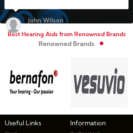
John Wilson
Student
Best Hearing Aids from Renowned Brands
Renowned Brands
Useful Links
Information