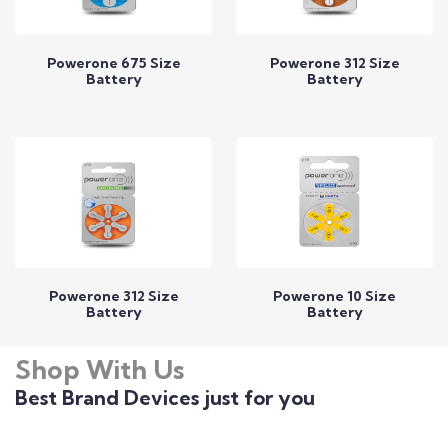
Powerone 675 Size
Powerone 312 Size
Battery
Battery
Call to Expert
Call to Expert
Powerone 312 Size
Powerone 10 Size
Battery
Battery
Shop With Us
Call to Expert
Call to Expert
Best Brand Devices just for you