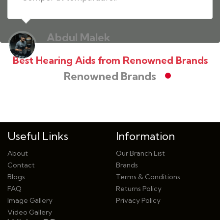
Abdul Malek
Private Service
Best Hearing Aids from Renowned Brands
Renowned Brands
Useful Links
Information
About
Our Branch List
Contact
Brands
Blogs
Terms & Conditions
FAQ
Returns Policy
Image Gallery
Privacy Policy
Video Gallery